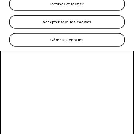
Refuser et fermer
Que ce soit pour aller faire les courses ou
emmener votre famille skier en montagne, vous
Accepter tous les cookies
pourrez toujours compter sur les modèles
baroudeurs de Škoda. Faites confiance à la
puissance de votre Škoda pour faire face à
Gérer les cookies
tous types de temps, de surfaces et de terrains,
car c’est une voiture qui va là où les autres
s’arrêtent.
Modèles 4×4 de Škoda
Peaq
Le SUV 7 places 100% électrique
Kodiaq
Le SUV familial pour jusqu'à 7 personnes