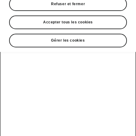
Refuser et fermer
Accepter tous les cookies
Gérer les cookies
Une côte sous contrôle
Le Hill-Hold Control permet de démarrer en
côte sans repartir involontairement en arrière et
sans devoir utiliser le frein à main. Il s’active
automatiquement quand le pourcentage de la
pente est supérieur à 5 %, à la fois en marche
avant et en marche arrière.