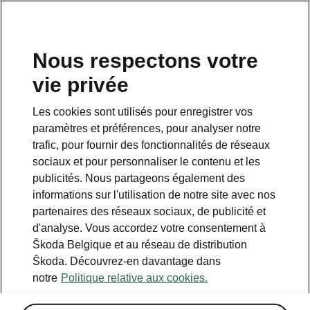
FR
Nous respectons votre
Données du véhicule
vie privée
Les cookies sont utilisés pour enregistrer vos
paramètres et préférences, pour analyser notre
trafic, pour fournir des fonctionnalités de réseaux
sociaux et pour personnaliser le contenu et les
publicités. Nous partageons également des
Škoda Auto a.s., dont le siège social
informations sur l'utilisation de notre site avec nos
est sis tř. Václava Klementa 869,
partenaires des réseaux sociaux, de publicité et
Mladá Boleslav II, code postal 293
d'analyse. Vous accordez votre consentement à
01, numéro d’identification :
Škoda Belgique et au réseau de distribution
00177041, inscrite au registre de
Škoda. Découvrez-en davantage dans
commerce du tribunal municipal de
notre
Politique relative aux cookies.
Prague sous le numéro de dossier B
332 (ci-après dénommée « Škoda