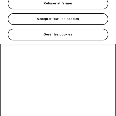
Refuser et fermer
Accepter tous les cookies
Fabia
Gérer les cookies
Monte Carlo
Un héritage sportif
Configurez-la
Découvrez nos offres
1
26 900,00
€
À partir de
Consommation
2
Consommation – cycle WLTP
5.0
-
5.6
l/100km