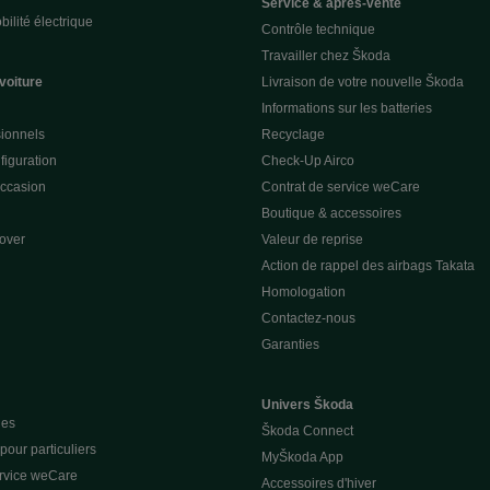
Service & après-vente
ilité électrique
Contrôle technique
Travailler chez Škoda
voiture
Livraison de votre nouvelle Škoda
Informations sur les batteries
sionnels
Recyclage
figuration
Check-Up Airco
occasion
Contrat de service weCare
Boutique & accessoires
over
Valeur de reprise
Action de rappel des airbags Takata
Homologation
Contactez-nous
Garanties
Univers Škoda
ues
Škoda Connect
our particuliers
MyŠkoda App
ervice weCare
Accessoires d'hiver