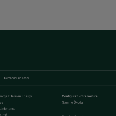
Demander un essai
harge D'Ieteren Energy
Configurez votre voiture
ces
Gamme Škoda
Maintenance
urité