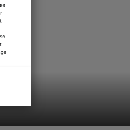
des
r
t
se.
t
age