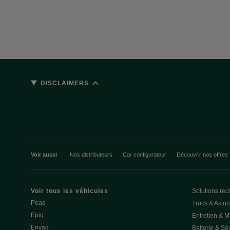
DISCLAIMERS
Voir aussi
Nos distributeurs
Car configurateur
Découvrir nos offres
Voir tous les véhicules
Solutions rec
Peaq
Trucs & Astu
Epiq
Entretien & 
Enyaq
Batterie & Séc