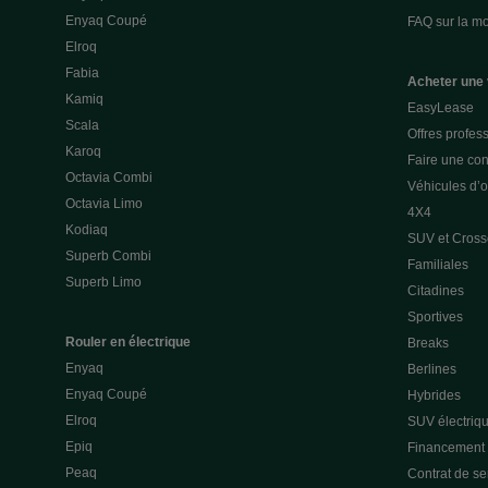
Enyaq Coupé
FAQ sur la mob
Elroq
Fabia
Acheter une 
Kamiq
EasyLease
Scala
Offres profes
Karoq
Faire une con
Octavia Combi
Véhicules d’
Octavia Limo
4X4
Kodiaq
SUV et Cross
Superb Combi
Familiales
Superb Limo
Citadines
Sportives
Rouler en électrique
Breaks
Enyaq
Berlines
Enyaq Coupé
Hybrides
Elroq
SUV électriq
Epiq
Financement p
Peaq
Contrat de s