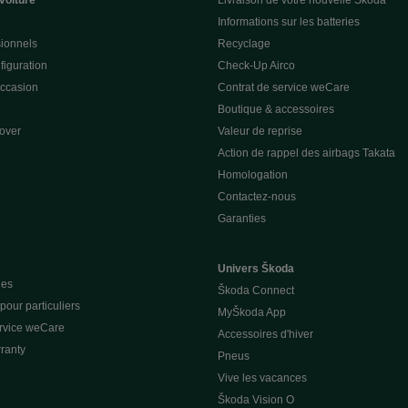
voiture
Livraison de votre nouvelle Škoda
Informations sur les batteries
sionnels
Recyclage
figuration
Check-Up Airco
occasion
Contrat de service weCare
Boutique & accessoires
over
Valeur de reprise
Action de rappel des airbags Takata
Homologation
Contactez-nous
Garanties
Univers Škoda
ues
Škoda Connect
our particuliers
MyŠkoda App
ervice weCare
Accessoires d'hiver
ranty
Pneus
Vive les vacances
Škoda Vision O