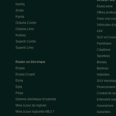
Acheter une 
Kamiq
EasyLease
Scala
Offres profes
Karoq
Faire une con
Octavia Combi
Véhicules d’
Octavia Limo
4X4
Kodiaq
SUV et Cross
Superb Combi
Familiales
Superb Limo
Citadines
Sportives
Rouler en électrique
Breaks
Enyaq
Berlines
Enyaq Coupé
Hybrides
Elroq
SUV électriq
Epiq
Financement p
Peaq
Contrat de s
Gamme électrique et hybride
Extended war
Mise à jour du logiciel
Assurances
Mise à jour logicielle ME3.7
Garanties