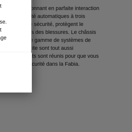
t
irbags, fonctionnant en parfaite interaction
ures de sécurité automatiques à trois
se.
ppuie-têtes de sécurité, protègent le
t
 ses passagers des blessures. Le châssis
age
icule et la vaste gamme de systèmes de
ide à la conduite sont tout aussi
us les éléments sont réunis pour que vous
raiment en sécurité dans la Fabia.