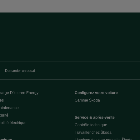
Demander un essai
harge D'Ieteren Energy
Configurez votre voiture
ces
Gamme Škoda
Maintenance
urité
Service & après-vente
ilité électrique
Contrôle technique
Travailler chez Škoda