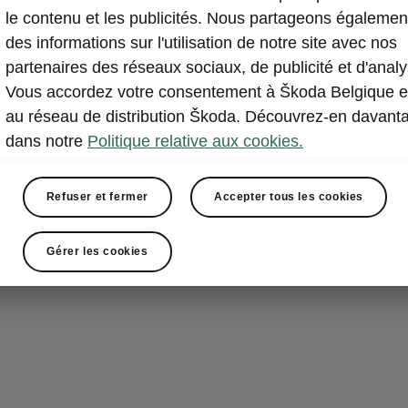
le contenu et les publicités. Nous partageons égalemen
Jusqu’à neuf a
des informations sur l'utilisation de notre site avec nos
avec les ceint
partenaires des réseaux sociaux, de publicité et d'analy
points et les a
Vous accordez votre consentement à Škoda Belgique e
conducteur et
au réseau de distribution Škoda. Découvrez-en davant
rigide du véh
dans notre
Politique relative aux cookies.
sécurité et d’a
importants. To
vous sentiez v
Refuser et fermer
Accepter tous les cookies
Gérer les cookies