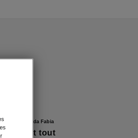
es
nfort de la Škoda Fabia
des
ité avant tout
r