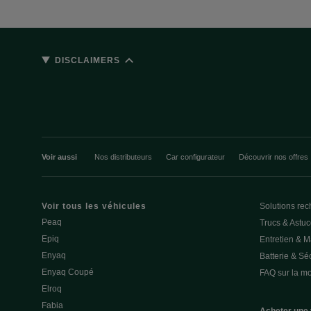
DISCLAIMERS
Voir aussi
Nos distributeurs
Car configurateur
Découvrir nos offres
Voir tous les véhicules
Solutions rec
Peaq
Trucs & Astu
Epiq
Entretien & 
Enyaq
Batterie & Séc
Enyaq Coupé
FAQ sur la mob
Elroq
Fabia