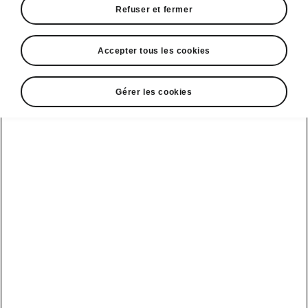
Refuser et fermer
Accepter tous les cookies
Fabia
Gérer les cookies
130
130 ans de passion réunis dans une seule expérience
de conduite
Je suis intéressé(e)
Ce contenu est hébergé par un tiers
(www.youtube.com). En accédant à ce