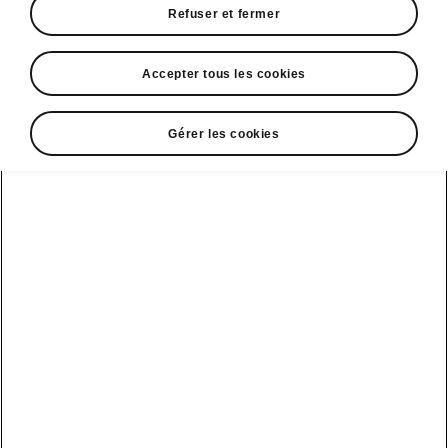
Refuser et fermer
• Consultez l'état de charge actuel de votre
batterie ainsi que l'autonomie
Accepter tous les cookies
Gérer les cookies
• Consultez les informations de recharge
telles que la puissance de charge, le temps
restant. Si nécessaire, vous pouvez
également régler votre limite de recharge à
tout moment