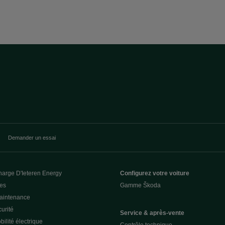
Demander un essai
harge D'Ieteren Energy
Configurez votre voiture
ces
Gamme Škoda
Maintenance
urité
Service & après-vente
ilité électrique