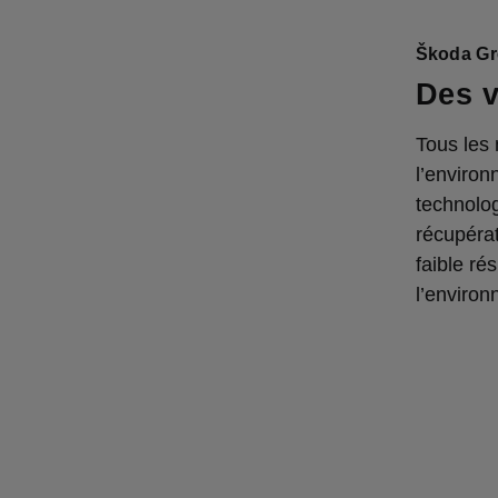
Škoda Gr
Des v
Tous les
l’environ
technolog
récupérat
faible ré
l’environ