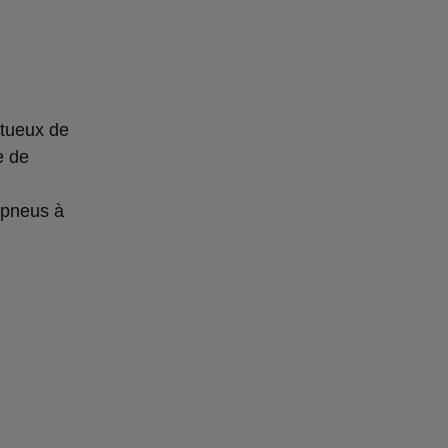
ctueux de
e de
s pneus à