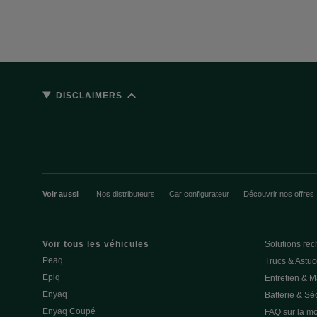
DISCLAIMERS
Voir aussi
Nos distributeurs
Car configurateur
Découvrir nos offres
Voir tous les véhicules
Solutions rec
Peaq
Trucs & Astu
Epiq
Entretien & 
Enyaq
Batterie & Séc
Enyaq Coupé
FAQ sur la mob