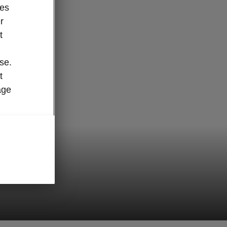
des
r
t
se.
t
age