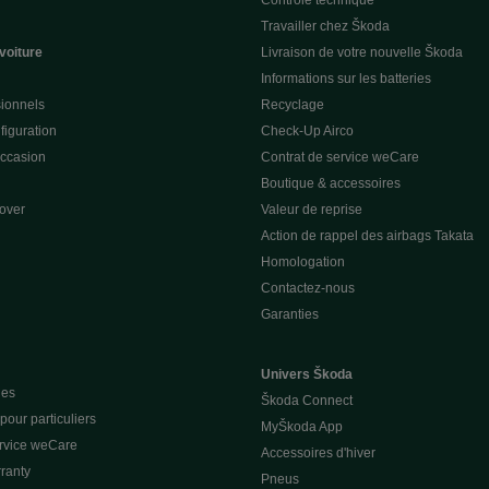
Contrôle technique
Travailler chez Škoda
voiture
Livraison de votre nouvelle Škoda
Informations sur les batteries
sionnels
Recyclage
figuration
Check-Up Airco
occasion
Contrat de service weCare
Boutique & accessoires
over
Valeur de reprise
Action de rappel des airbags Takata
Homologation
Contactez-nous
Garanties
Univers Škoda
ues
Škoda Connect
our particuliers
MyŠkoda App
ervice weCare
Accessoires d'hiver
ranty
Pneus