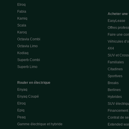
Elroq
Fabia
Acheter une 
Kamiq
EasyLease
Scala
Offres profes
Karoq
Faire une con
Octavia Combi
Véhicules d’
Octavia Limo
4X4
Kodiaq
SUV et Cross
Superb Combi
Familiales
Superb Limo
Citadines
Sportives
Rouler en électrique
Breaks
Enyaq
Berlines
Enyaq Coupé
Hybrides
Elroq
SUV électriq
Epiq
Financement p
Peaq
Contrat de s
Gamme électrique et hybride
Extended war