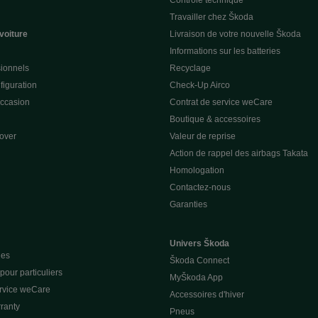
Contrôle technique
Travailler chez Škoda
voiture
Livraison de votre nouvelle Škoda
Informations sur les batteries
sionnels
Recyclage
figuration
Check-Up Airco
occasion
Contrat de service weCare
Boutique & accessoires
over
Valeur de reprise
Action de rappel des airbags Takata
Homologation
Contactez-nous
Garanties
Univers Škoda
ues
Škoda Connect
our particuliers
MyŠkoda App
ervice weCare
Accessoires d'hiver
ranty
Pneus