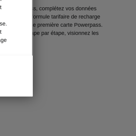
t
ation Powerpass, complétez vos données
choisissez la formule tarifaire de recharge
se.
mmandez votre première carte Powerpass.
t
 procédure étape par étape, visionnez les
age
ives.