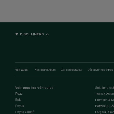
DISCLAIMERS
Voir aussi
Nos distributeurs
Car configurateur
Découvrir nos offres
Voir tous les véhicules
Solutions rec
Peaq
Trucs & Astu
Epiq
Entretien & 
Enyaq
Batterie & Séc
Enyaq Coupé
FAQ sur la mob