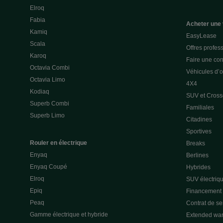
Elroq
Fabia
Acheter une 
Kamiq
EasyLease
Scala
Offres profes
Karoq
Faire une con
Octavia Combi
Véhicules d’
Octavia Limo
4X4
Kodiaq
SUV et Cross
Superb Combi
Familiales
Superb Limo
Citadines
Sportives
Rouler en électrique
Breaks
Enyaq
Berlines
Enyaq Coupé
Hybrides
Elroq
SUV électriq
Epiq
Financement p
Peaq
Contrat de s
Gamme électrique et hybride
Extended war