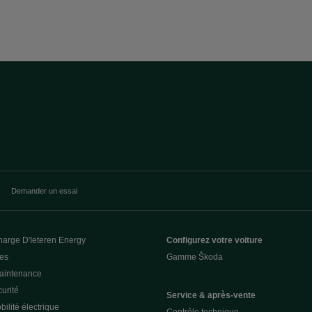
Demander un essai
harge D'Ieteren Energy
Configurez votre voiture
ces
Gamme Škoda
Maintenance
urité
Service & après-vente
ilité électrique