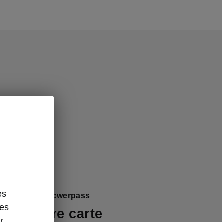
es
l’application Powerpass
des
ez votre carte
r