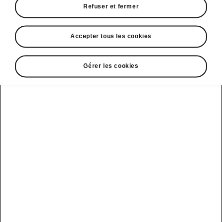
Refuser et fermer
Les nouvelles générations de modèles
de Škoda Kodiaq et Superb perpétuent le
Accepter tous les cookies
palmarès des évaluations cinq étoiles de
Škoda
Škoda Superb : 93 % pour la protection
Gérer les cookies
des occupants adultes et 87 % pour la
protection des enfants, ce qui en fait la
deuxième voiture la plus sûre du
classement Euro NCAP 2024
Škoda Kodiaq : 89 % pour la protection
des occupants adultes et 83 % pour la
protection des occupants enfants
Mladá Boleslav/Kortenberg
–