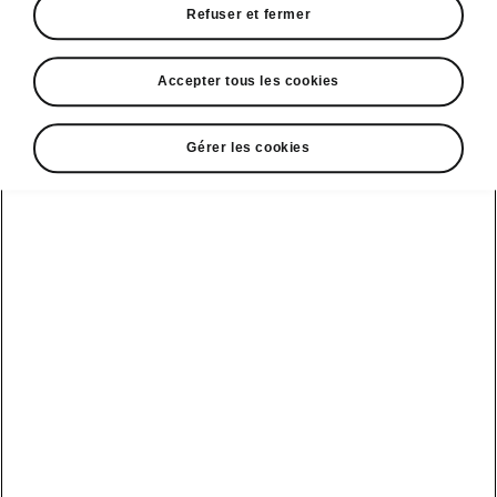
Refuser et fermer
• Volant chauffant
• Pare-brise chauffant
• Gicleurs de lave-glace chauffants
Accepter tous les cookies
Gérer les cookies
DISCLAIMERS
Voir aussi
Nos distributeurs
Car configurateur