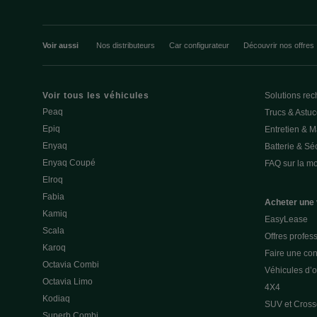
Voir aussi
Nos distributeurs
Car configurateur
Découvrir nos offres
Voir tous les véhicules
Solutions rec
Peaq
Trucs & Astu
Epiq
Entretien & 
Enyaq
Batterie & Séc
Enyaq Coupé
FAQ sur la mob
Elroq
Fabia
Acheter une 
Kamiq
EasyLease
Scala
Offres profes
Karoq
Faire une con
Octavia Combi
Véhicules d’
Octavia Limo
4X4
Kodiaq
SUV et Cross
Superb Combi