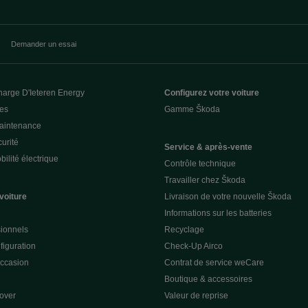
Demander un essai
harge D'Ieteren Energy
Configurez votre voiture
ces
Gamme Škoda
Maintenance
urité
Service & après-vente
ilité électrique
Contrôle technique
Travailler chez Škoda
voiture
Livraison de votre nouvelle Škoda
Informations sur les batteries
sionnels
Recyclage
figuration
Check-Up Airco
occasion
Contrat de service weCare
Boutique & accessoires
over
Valeur de reprise