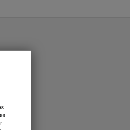
es
des
r