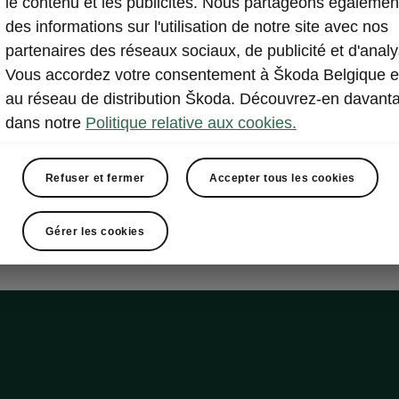
le contenu et les publicités. Nous partageons égalemen
ve Plus
des informations sur l'utilisation de notre site avec nos
partenaires des réseaux sociaux, de publicité et d'analy
Vous accordez votre consentement à Škoda Belgique e
tion adaptative du châssis Dynamic Chassis Control Pl
au réseau de distribution Škoda. Découvrez-en davant
dans notre
Politique relative aux cookies.
on progressive
g Mode Select
Refuser et fermer
Accepter tous les cookies
Gérer les cookies