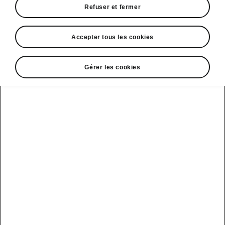
Refuser et fermer
Accepter tous les cookies
Gérer les cookies
Technologie de la Škoda Superb Combi
Un vaste choix de moteurs
La Škoda Superb Combi propose des moteurs
quatre cylindres diesel et essence performants.
Disponibles en plusieurs puissances, ils sont
toujours associés à une boîte de vitesses
automatique DSG, se déclinent en version