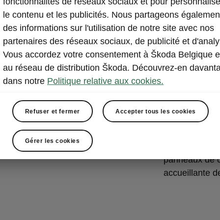
fonctionnalités de réseaux sociaux et pour personnalise
L’espace du c
le contenu et les publicités. Nous partageons égalemen
multifonction,
des informations sur l'utilisation de notre site avec nos
Škoda en 2D et
partenaires des réseaux sociaux, de publicité et d'analy
teinte Unique
Vous accordez votre consentement à Škoda Belgique e
et autonome d
au réseau de distribution Škoda. Découvrez-en davant
du somptueux 
dans notre
Politique relative aux cookies.
décoratives, p
conducteur. Le
Refuser et fermer
Accepter tous les cookies
automatique au
console centra
Gérer les cookies
L’éclairage d’
panneaux de c
accueillante de