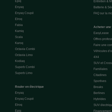
Epiq
Entretien & 
Enyaq
Batterie & Séc
Enyaq Coupé
FAQ sur la mob
Elroq
Fabia
Acheter une 
Kamiq
EasyLease
Scala
Offres profes
Karoq
Faire une con
Octavia Combi
Véhicules d’
Octavia Limo
4X4
Kodiaq
SUV et Cross
Superb Combi
Familiales
Superb Limo
Citadines
Sportives
Rouler en électrique
Breaks
Enyaq
Berlines
Enyaq Coupé
Hybrides
Elroq
SUV électriq
Epiq
Financement p