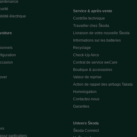
Maintenance
urité
Service & après-vente
ilité électrique
Contrôle technique
Travailler chez Škoda
voiture
Livraison de votre nouvelle Škoda
Informations sur les batteries
sionnels
Recyclage
figuration
Check-Up Airco
occasion
Contrat de service weCare
Boutique & accessoires
over
Valeur de reprise
Action de rappel des airbags Takata
Homologation
Contactez-nous
Garanties
Univers Škoda
ues
Škoda Connect
our particuliers