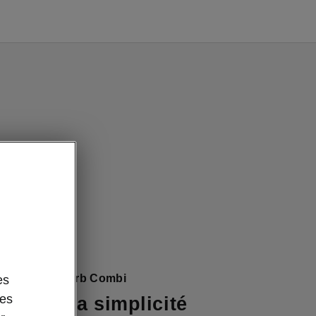
 la Škoda Superb Combi
es
des
é dans la simplicité