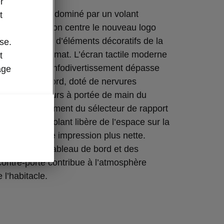
r
onducteur est dominé par un volant
t
 qui porte en son centre le nouveau logo
 qui est doté d’éléments décoratifs de la
se.
 Dark Chrome mat. L’écran tactile moderne
t
u système d’infodivertissement dépasse
age
tableau de bord, doté de nervures
our être toujours à portée de main du
 repositionnement du sélecteur de rapport
 niveau du volant libère de l’espace sur la
le et crée une impression plus nette.
ambiance du tableau de bord et des
ontre-porte contribue à l’atmosphère
 l’habitacle.