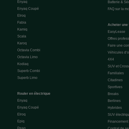
Enyaq
Batterie & Séc
Enyaq Coupé
FAQ sur la mob
Elroq
Fabia
Acheter une 
Kamiq
EasyLease
Scala
Offres profes
Karoq
Faire une con
Octavia Combi
Véhicules d’
Octavia Limo
4X4
Kodiaq
SUV et Cross
Superb Combi
Familiales
Superb Limo
Citadines
Sportives
Rouler en électrique
Breaks
Enyaq
Berlines
Enyaq Coupé
Hybrides
Elroq
SUV électriq
Epiq
Financement p
Peaq
Contrat de s