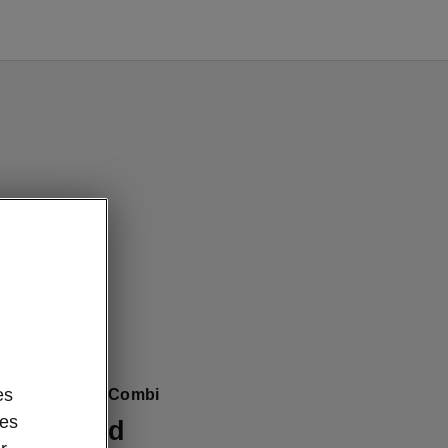
es
 Škoda Superb Combi
des
ue à bord