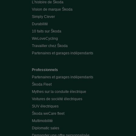
L’histoire de Škoda
Vision de marque Škoda
Simply Clever
Durabilité
10 faits sur Škoda
WeLoveCycling
Travailler chez Škoda
Partenaires et garages indépendants
Professionnels
Partenaires et garages indépendants
Škoda Fleet
Mythes sur la conduite électrique
Voitures de société électriques
SUV électriques
Škoda weCare fleet
Multimobilité
Diplomatic sales
Demander une offre personnalisée