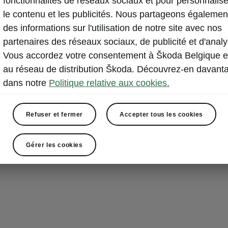
fonctionnalités de réseaux sociaux et pour personnalise
Grâce au systè
le contenu et les publicités. Nous partageons égalemen
aussi simple d
des informations sur l'utilisation de notre site avec nos
vous déverrou
partenaires des réseaux sociaux, de publicité et d'analy
la porte avant
Vous accordez votre consentement à Škoda Belgique e
la position mé
au réseau de distribution Škoda. Découvrez-en davant
correspondante
dans notre
Politique relative aux cookies.
supplémentaire
porte et appuy
Refuser et fermer
Accepter tous les cookies
se déplace (lo
position mémo
Gérer les cookies
véhicule, l’opé