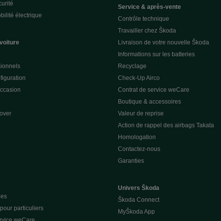
urité
Service & après-vente
ilité électrique
Contrôle technique
Travailler chez Škoda
voiture
Livraison de votre nouvelle Škoda
Informations sur les batteries
sionnels
Recyclage
figuration
Check-Up Airco
occasion
Contrat de service weCare
Boutique & accessoires
over
Valeur de reprise
Action de rappel des airbags Takata
Homologation
Contactez-nous
Garanties
Univers Škoda
ues
Škoda Connect
our particuliers
MyŠkoda App
ervice weCare