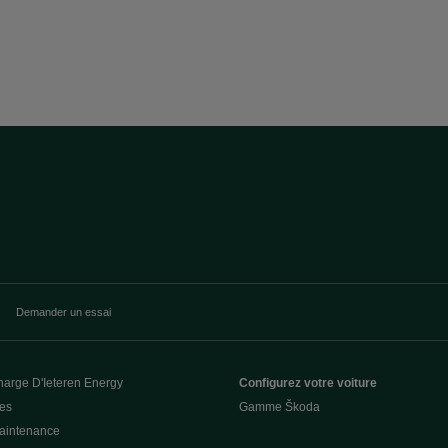
Demander un essai
harge D'Ieteren Energy
Configurez votre voiture
ces
Gamme Škoda
Maintenance