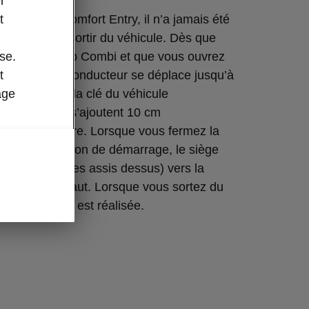
r
me Smart Comfort Entry, il n’a jamais été
t
’entrer et de sortir du véhicule. Dès que
illez la Superb Combi et que vous ouvrez
se.
, le siège du conducteur se déplace jusqu’à
t
morisée pour la clé du véhicule
age
, à laquelle s’ajoutent 10 cm
s vers l’arrière. Lorsque vous fermez la
ez sur le bouton de démarrage, le siège
rsque vous êtes assis dessus) vers la
risée par défaut. Lorsque vous sortez du
ration inverse est réalisée.