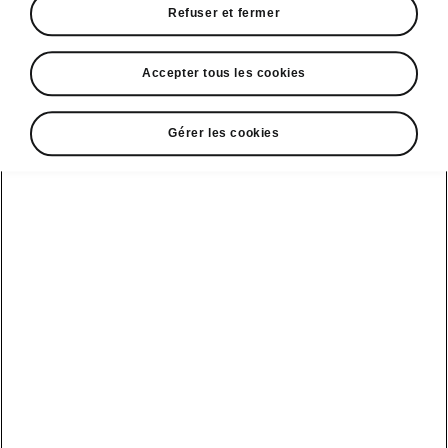
Refuser et fermer
à l’avant et à l’arrière
• Dispositifs additionnels visant à réduire le
bruit
Accepter tous les cookies
Gérer les cookies
DISCLAIMERS
Voir aussi
Nos distributeurs
Car configurateur