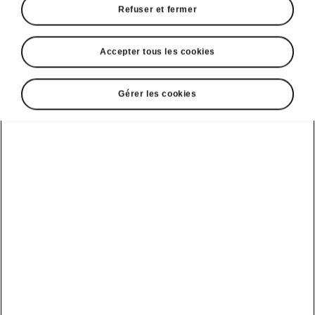
Refuser et fermer
Accepter tous les cookies
Gérer les cookies
Parking facile avec la Superb Combi
Intelligent Park Assist
L’Intelligent Park Assist aide le conducteur à
garer le véhicule en
créneau
ou
en bataille
,
ainsi qu’à
sortir de ces emplacements de
stationnement
. Le système contrôle le volant,
les freins, l’accélérateur et le sens de la marche