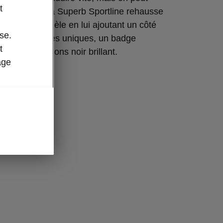
t
 l'air rapide. La Superb Sportline rehausse
nature du modèle en lui ajoutant un côté
se.
âce à des jantes uniques, un badge
t
’élégantes finitions noir brillant.
age