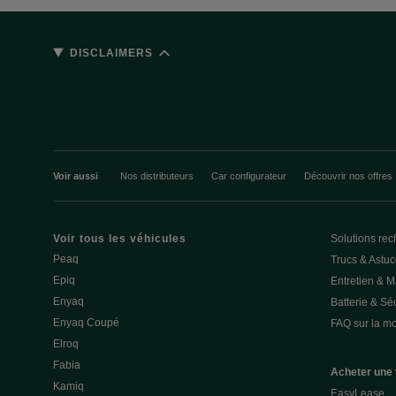
DISCLAIMERS
Voir aussi
Nos distributeurs
Car configurateur
Découvrir nos offres
Voir tous les véhicules
Solutions rec
Peaq
Trucs & Astu
Epiq
Entretien & 
Enyaq
Batterie & Séc
Enyaq Coupé
FAQ sur la mob
Elroq
Fabia
Acheter une 
Kamiq
EasyLease