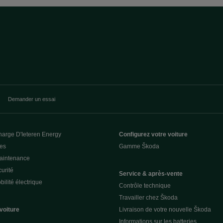
Demander un essai
harge D'Ieteren Energy
Configurez votre voiture
ces
Gamme Škoda
Maintenance
urité
Service & après-vente
ilité électrique
Contrôle technique
Travailler chez Škoda
voiture
Livraison de votre nouvelle Škoda
Informations sur les batteries