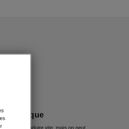
es
 athlétique
des
r
 toujours conduire vite, mais on peut