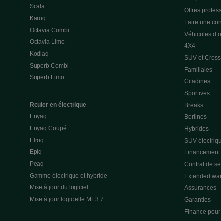
Scala
Offres profes
Karoq
Faire une con
Octavia Combi
Véhicules d’
Octavia Limo
4X4
Kodiaq
SUV et Cross
Superb Combi
Familiales
Superb Limo
Citadines
Sportives
Rouler en électrique
Breaks
Enyaq
Berlines
Enyaq Coupé
Hybrides
Elroq
SUV électriq
Epiq
Financement p
Peaq
Contrat de s
Gamme électrique et hybride
Extended war
Mise à jour du logiciel
Assurances
Mise à jour logicielle ME3.7
Garanties
Finance pour