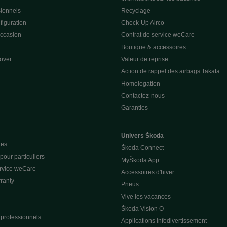
sionnels
Recyclage
figuration
Check-Up Airco
occasion
Contrat de service weCare
Boutique & accessoires
over
Valeur de reprise
Action de rappel des airbags Takata
Homologation
Contactez-nous
Garanties
Univers Škoda
ues
Škoda Connect
our particuliers
MyŠkoda App
ervice weCare
Accessoires d'hiver
ranty
Pneus
Vive les vacances
Škoda Vision O
 professionnels
Applications Infodivertissement