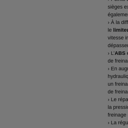
sièges e
égalemen
› À la di
le
limite
vitesse i
dépasser
› L’
ABS
e
de frein
› En aug
hydraul
un freina
de frein
› Le répa
la pressi
freinage 
› La rég