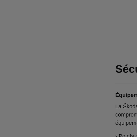
Sécu
Équipem
La Škoda
compromi
équipeme
› Points