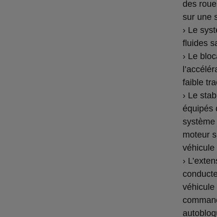
des roue
sur une s
› Le sys
fluides s
› Le bloc
l’accélé
faible tra
› Le stab
équipés d
système 
moteur s
véhicule
› L’exten
conducte
véhicule
commande
autobloq