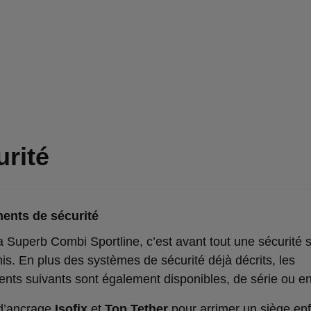
rité
ents de sécurité
 Superb Combi Sportline, c’est avant tout une sécurité 
s. En plus des systèmes de sécurité déjà décrits, les
nts suivants sont également disponibles, de série ou en
 d’ancrage
Isofix
et
Top Tether
pour arrimer un siège en