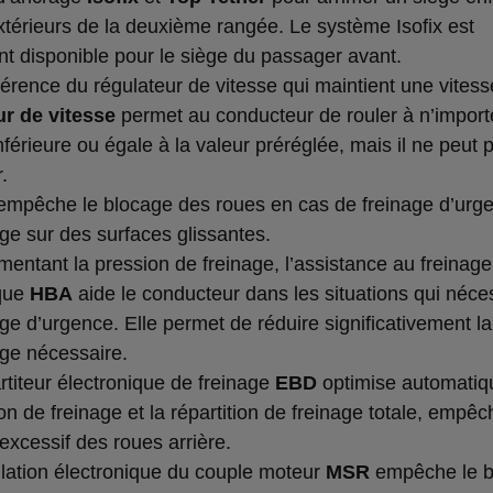
xtérieurs de la deuxième rangée. Le système Isofix est
t disponible pour le siège du passager avant.
fférence du régulateur de vitesse qui maintient une vitess
ur de vitesse
permet au conducteur de rouler à n’import
nférieure ou égale à la valeur préréglée, mais il ne peut 
.
mpêche le blocage des roues en cas de freinage d’urg
age sur des surfaces glissantes.
mentant la pression de freinage, l’assistance au freinage
ique
HBA
aide le conducteur dans les situations qui néce
ge d’urgence. Elle permet de réduire significativement l
age nécessaire.
rtiteur électronique de freinage
EBD
optimise automati
on de freinage et la répartition de freinage totale, empê
excessif des roues arrière.
ulation électronique du couple moteur
MSR
empêche le b