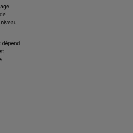
yage
 de
 niveau
et dépend
st
e