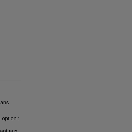
sans
 option :
fant aux