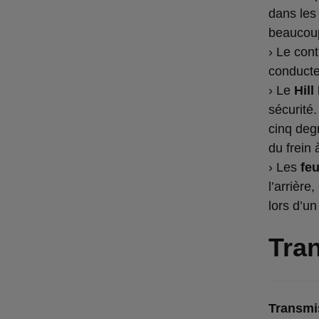
dans les
beaucoup
› Le con
conducte
› Le
Hill
sécurité
cinq degr
du frein
› Les
feu
l’arrière
lors d’u
Tran
Transmi