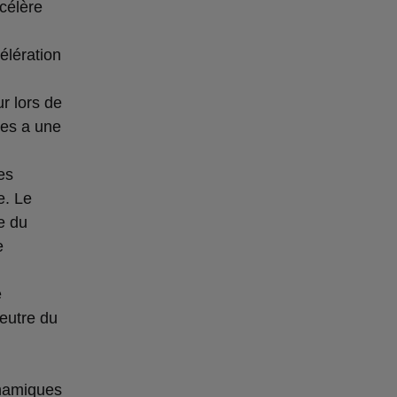
célère
élération
r lors de
ces a une
es
e. Le
e du
e
e
eutre du
ynamiques