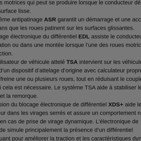
s motrices qui peut se produire lorsque le conducteur dé
urface lisse.
tème antipatinage
ASR
garantit un démarrage et une acc
ans que les roues patinent sur les surfaces glissantes.
age électronique du différentiel
EDL
assiste le conducteu
ration ou dans une montée lorsque l’une des roues motri
ction.
ilisateur de véhicule attelé
TSA
intervient sur les véhicul
’un dispositif d’attelage d’origine avec calculateur propr
freine une ou plusieurs roues, tout en réduisant le coupl
i cela est nécessaire. Le système TSA aide à stabiliser l
 et la remorque.
sion du blocage électronique de différentiel
XDS+
aide l
ur dans les virages serrés et assure un comportement n
 en cas de prise de virage dynamique. L’électronique de
 simule principalement la présence d’un différentiel
uant pour améliorer la traction et les caractéristiques d