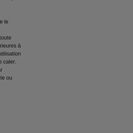
e le
toute
rieures à
ilisation
 caler.
ar
ute ou