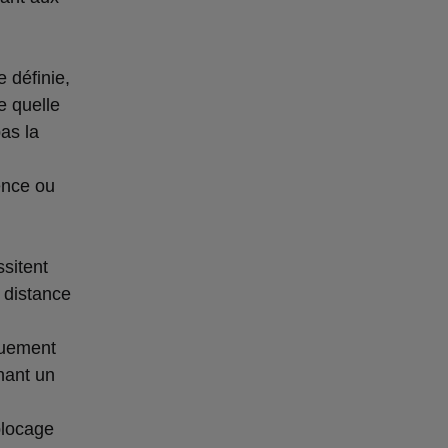
e définie,
e quelle
pas la
ence ou
ssitent
a distance
quement
chant un
locage