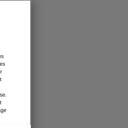
es
des
r
t
se.
t
age