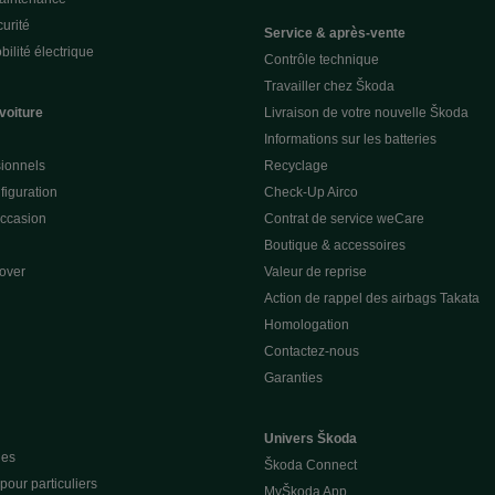
urité
Service & après-vente
ilité électrique
Contrôle technique
Travailler chez Škoda
voiture
Livraison de votre nouvelle Škoda
Informations sur les batteries
sionnels
Recyclage
figuration
Check-Up Airco
occasion
Contrat de service weCare
Boutique & accessoires
over
Valeur de reprise
Action de rappel des airbags Takata
Homologation
Contactez-nous
Garanties
Univers Škoda
ues
Škoda Connect
our particuliers
MyŠkoda App