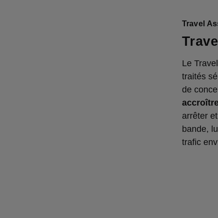
Travel A
Trave
Le Travel
traités s
de concer
accroître
arrêter e
bande, lui
trafic en