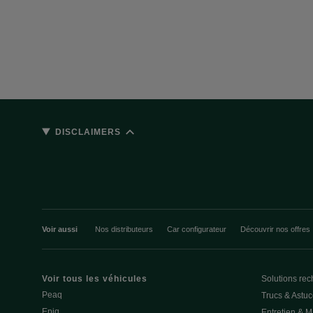
DISCLAIMERS
Voir aussi
Nos distributeurs
Car configurateur
Découvrir nos offres
Voir tous les véhicules
Solutions rec
Peaq
Trucs & Astu
Epiq
Entretien & 