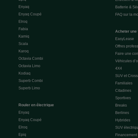
Enyaq
Batterie & Séc
Enyaq Coupé
FAQ sur la mob
Elroq
Fabia
Acheter une 
Kamiq
EasyLease
Scala
Offres profes
Karoq
Faire une con
Octavia Combi
Véhicules d’
Octavia Limo
4X4
Kodiaq
SUV et Cross
Superb Combi
Familiales
Superb Limo
Citadines
Sportives
Rouler en électrique
Breaks
Enyaq
Berlines
Enyaq Coupé
Hybrides
Elroq
SUV électriq
Epiq
Financement p