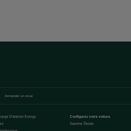
Demander un essai
harge D'Ieteren Energy
Configurez votre voiture
ces
Gamme Škoda
Maintenance