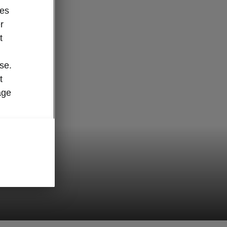
des
r
t
se.
t
age