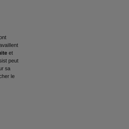
ont
vaillent
ite
et
sist peut
ur sa
cher le