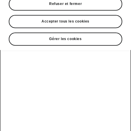
Refuser et fermer
arrière
• Support pour tablette
• Poubelle
Accepter tous les cookies
• Pack Sleep
• Airbags latéraux à l’arrière
Gérer les cookies
DISCLAIMERS
Voir aussi