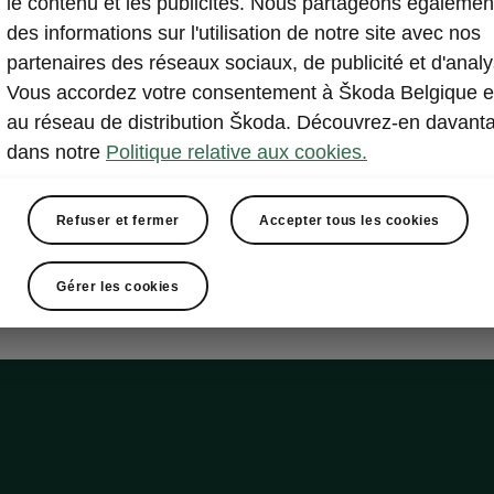
le contenu et les publicités. Nous partageons égalemen
ve Plus
des informations sur l'utilisation de notre site avec nos
partenaires des réseaux sociaux, de publicité et d'analy
Vous accordez votre consentement à Škoda Belgique e
tion adaptative du châssis Dynamic Chassis Control Pl
au réseau de distribution Škoda. Découvrez-en davant
dans notre
Politique relative aux cookies.
on progressive
g Mode Select
Refuser et fermer
Accepter tous les cookies
Gérer les cookies