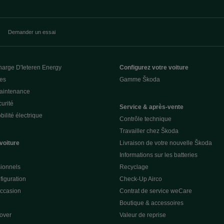
Demander un essai
harge D'Ieteren Energy
Configurez votre voiture
ces
Gamme Škoda
Maintenance
urité
Service & après-vente
ilité électrique
Contrôle technique
Travailler chez Škoda
voiture
Livraison de votre nouvelle Škoda
Informations sur les batteries
sionnels
Recyclage
figuration
Check-Up Airco
occasion
Contrat de service weCare
Boutique & accessoires
over
Valeur de reprise