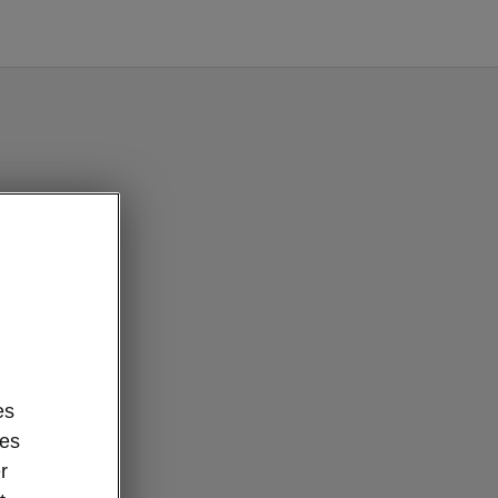
es
des
r