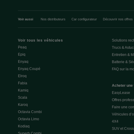
Voir aussi
Nos distributeurs
Car configurateur
Découvrir nos offres
Voir tous les véhicules
Solutions rec
Peaq
Trucs & Astu
Epiq
Entretien & 
Enyaq
Batterie & Séc
Enyaq Coupé
FAQ sur la mob
Elroq
Fabia
Acheter une 
Kamiq
EasyLease
Scala
Offres profes
Karoq
Faire une con
Octavia Combi
Véhicules d’
Octavia Limo
4X4
Kodiaq
SUV et Cross
Superb Combi