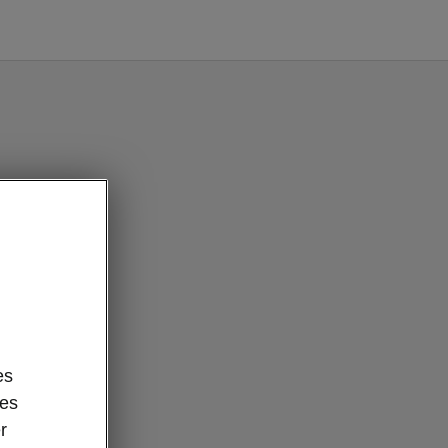
es
des
r