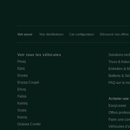
Voir aussi
Nos distributeurs
Car configurateur
Découvrir nos offres
Voir tous les véhicules
Solutions rec
Peaq
Trucs & Astu
Epiq
Entretien & 
Enyaq
Batterie & Séc
Enyaq Coupé
FAQ sur la mob
Elroq
Fabia
Acheter une 
Kamiq
EasyLease
Scala
Offres profes
Karoq
Faire une con
Octavia Combi
Véhicules d’