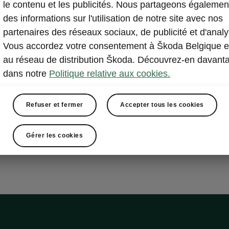
isted Drive Plus
le contenu et les publicités. Nous partageons égalemen
des informations sur l'utilisation de notre site avec nos
partenaires des réseaux sociaux, de publicité et d'analy
Vous accordez votre consentement à Škoda Belgique e
eur de vitesse adaptatif/prédictif
au réseau de distribution Škoda. Découvrez-en davant
ssist
dans notre
Politique relative aux cookies.
Assist
ncy Assist
gent Park Assist
Refuser et fermer
Accepter tous les cookies
ew
Gérer les cookies