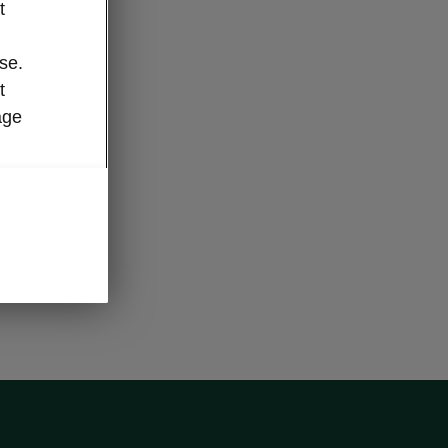
t
se.
t
age