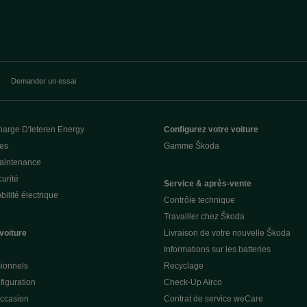
Demander un essai
harge D'Ieteren Energy
Configurez votre voiture
ces
Gamme Škoda
Maintenance
urité
Service & après-vente
ilité électrique
Contrôle technique
Travailler chez Škoda
voiture
Livraison de votre nouvelle Škoda
Informations sur les batteries
sionnels
Recyclage
figuration
Check-Up Airco
occasion
Contrat de service weCare