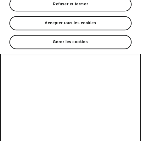
Refuser et fermer
à l’avant et à l’arrière
• Dispositifs additionnels visant à réduire le
bruit
Accepter tous les cookies
Gérer les cookies
DISCLAIMERS
Voir aussi
Nos distributeurs
Car configurateur