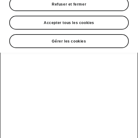
Refuser et fermer
Accepter tous les cookies
Gérer les cookies
Les avantages de la mobilité électrique
La mobilité électrique en
plein essor
L’infrastructure nécessaire pour l’utilisation de
véhicules électrifiés croît de jour en jour. Grâce
à
Powerpass
, une solution de recharge