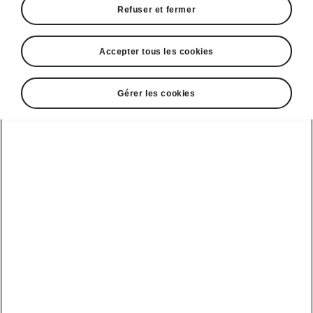
Refuser et fermer
Accepter tous les cookies
Gérer les cookies
Technologie intelligente de la Scala
Digital Display
La Scala propose de série une
version
numérique
du combiné d’instruments. Cet
affichage comprend un
écran couleur de 8
pouces
avec 16 millions de couleurs. Il est
encadré sur les côtés par deux segments