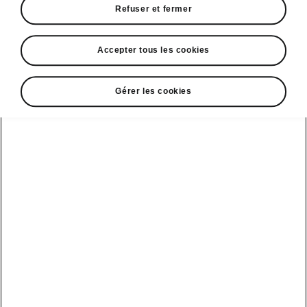
Refuser et fermer
• Volant chauffant
• Pare-brise chauffant
• Climatisation à trois zones
Accepter tous les cookies
Gérer les cookies
DISCLAIMERS
Voir aussi
Nos distributeurs
Car configurateur