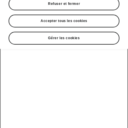
Refuser et fermer
Accepter tous les cookies
Gérer les cookies
Équipements de confort de l'Octavia
KESSY
Vous n’avez
plus besoin d’avoir votre clé en
main
pour ouvrir et fermer votre véhicule.
L’unité de commande KESSY (Keyless Entry,
Start and exit SYstem) reconnaît la clé et le
véhicule
se déverrouille automatiquement