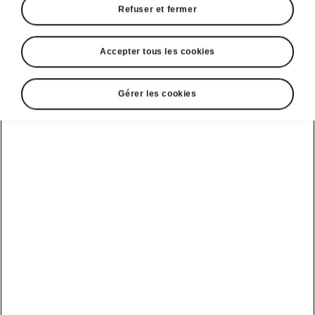
Refuser et fermer
Accepter tous les cookies
Gérer les cookies
Parking facile avec la Škoda Octavia RS
Intelligent Park Assist
L’Intelligent Park Assist aide le conducteur à
garer le véhicule en
créneau
ou dans les
places de
parking perpendiculaires
, ainsi
qu’à
sortir de ces types d’emplacements
. Le
système contrôle le volant, les freins,