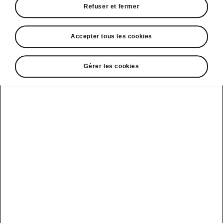
Refuser et fermer
• Lane Assist
• Capteurs de stationnement avant et arrière
• Virtual Cockpit de 10 pouces
Accepter tous les cookies
Gérer les cookies
DISCLAIMERS
Voir aussi
Nos distributeurs
Car configurateur