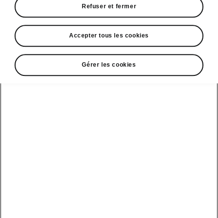
Refuser et fermer
• Éléments Cargo
• Compartiment de rangement sous le siège
du passager avant
Accepter tous les cookies
Gérer les cookies
DISCLAIMERS
Voir aussi
Nos distributeurs
Car configurateur