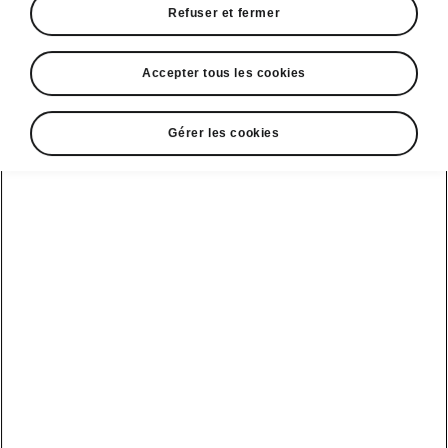
Refuser et fermer
Accepter tous les cookies
Gérer les cookies
Équipements de confort de la Škoda
KESSY
Vous n’avez
plus besoin d’avoir votre clé en
main
pour ouvrir et fermer votre véhicule. La
fonction KESSY de pointe
déverrouille
automatiquement
l'Octavia Combi lorsque
vous vous en approchez avec la clé et la