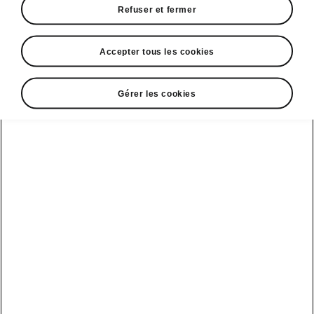
Refuser et fermer
• Volant chauffant
Accepter tous les cookies
Gérer les cookies
DISCLAIMERS
Voir aussi
Nos distributeurs
Car configurateur
Découvrir nos offres