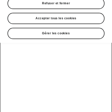
Refuser et fermer
Accepter tous les cookies
Gérer les cookies
Systèmes de sécurité du Kodiaq Sportline
Front Assist avec Collision
Avoidance Assist
Le Front Assist est un s
ystème de sécurité
d’avertissement de collision
. Si la collision
ne peut être évitée, il freinera le véhicule pour