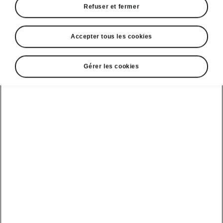
Refuser et fermer
Accepter tous les cookies
Gérer les cookies
Fonctions de confort du Škoda Kodiaq
KESSY
Vous n’avez
plus besoin d’avoir votre clé en
main
pour ouvrir et fermer votre véhicule.
L’unité de commande KESSY (Keyless Entry,
Start and exit SYstem) reconnaît la clé et le
véhicule
se déverrouille automatiquement