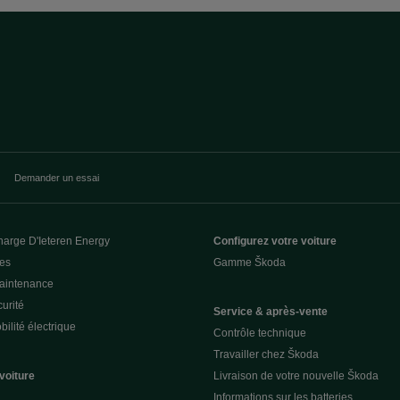
Demander un essai
harge D'Ieteren Energy
Configurez votre voiture
ces
Gamme Škoda
Maintenance
urité
Service & après-vente
ilité électrique
Contrôle technique
Travailler chez Škoda
voiture
Livraison de votre nouvelle Škoda
Informations sur les batteries