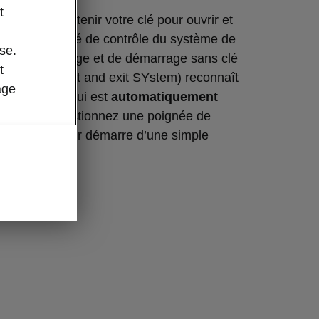
t
us besoin de tenir votre clé pour ouvrir et
éhicule. L’unité de contrôle du système de
se.
de déverrouillage et de démarrage sans clé
t
s Entry, Start and exit SYstem) reconnaît
age
 du véhicule, qui est
automatiquement
uand vous actionnez une poignée de
ayon. Le moteur démarre d’une simple
outon.