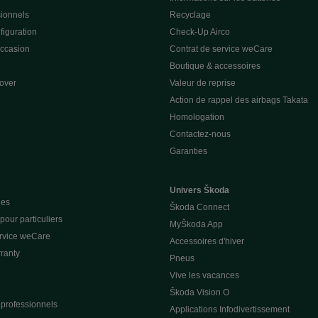
sionnels
Recyclage
figuration
Check-Up Airco
occasion
Contrat de service weCare
Boutique & accessoires
over
Valeur de reprise
Action de rappel des airbags Takata
Homologation
Contactez-nous
Garanties
Univers Škoda
ues
Škoda Connect
our particuliers
MyŠkoda App
ervice weCare
Accessoires d'hiver
ranty
Pneus
Vive les vacances
Škoda Vision O
 professionnels
Applications Infodivertissement