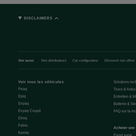
DISCLAIMERS
Voir aussi
Nos distributeurs
Car configurateur
Découvrir nos offres
Voir tous les véhicules
Solutions rec
Peaq
Trucs & Astu
Epiq
Entretien & 
Enyaq
Batterie & Séc
Enyaq Coupé
FAQ sur la mob
Elroq
Fabia
Acheter une 
Kamiq
EasyLease