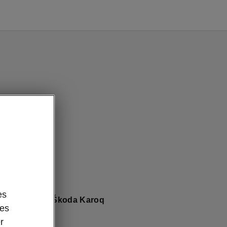
es
telligente du Škoda Karoq
des
r