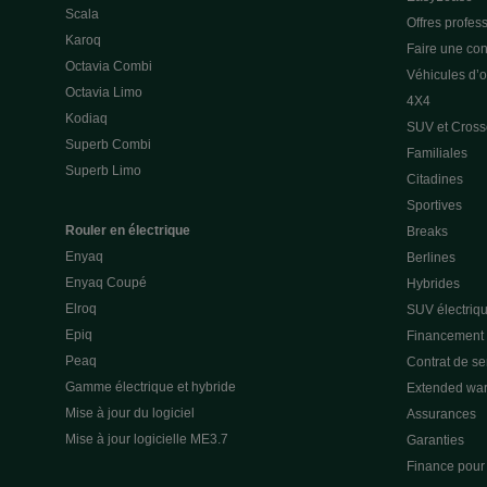
Scala
Offres profes
Karoq
Faire une con
Octavia Combi
Véhicules d’
Octavia Limo
4X4
Kodiaq
SUV et Cross
Superb Combi
Familiales
Superb Limo
Citadines
Sportives
Rouler en électrique
Breaks
Enyaq
Berlines
Enyaq Coupé
Hybrides
Elroq
SUV électriq
Epiq
Financement p
Peaq
Contrat de s
Gamme électrique et hybride
Extended war
Mise à jour du logiciel
Assurances
Mise à jour logicielle ME3.7
Garanties
Finance pour