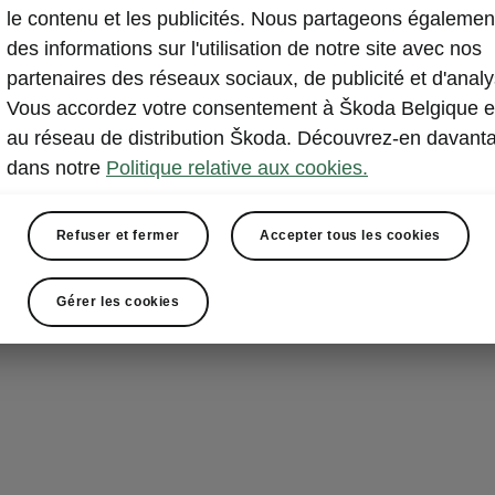
le contenu et les publicités. Nous partageons égalemen
Vous n’avez pl
des informations sur l'utilisation de notre site avec nos
fermer votre v
partenaires des réseaux sociaux, de publicité et d'analy
verrouillage, 
Vous accordez votre consentement à Škoda Belgique e
KESSY (Keyles
au réseau de distribution Škoda. Découvrez-en davant
la clé à 1,5 m
dans notre
Politique relative aux cookies.
déverrouillé
q
porte ou le h
Refuser et fermer
Accepter tous les cookies
pression de b
Gérer les cookies