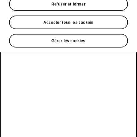
Refuser et fermer
Accepter tous les cookies
Gérer les cookies
Parking facile de la Škoda Fabia
Park Assist
Le Park Assist guide le véhicule de manière
semi-automatique dans les places de parking
perpendiculaires. Il permet aussi de se garer
dans des emplacements parallèles et d’en
sortir. Le système vous aide en gérant de