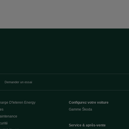
Demander un essai
harge D'Ieteren Energy
Configurez votre voiture
ces
Gamme Škoda
Maintenance
urité
Service & après-vente