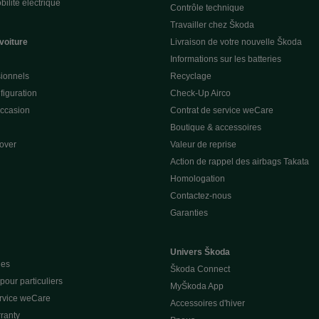
ilité électrique
Contrôle technique
Travailler chez Škoda
voiture
Livraison de votre nouvelle Škoda
Informations sur les batteries
sionnels
Recyclage
figuration
Check-Up Airco
occasion
Contrat de service weCare
Boutique & accessoires
over
Valeur de reprise
Action de rappel des airbags Takata
Homologation
Contactez-nous
Garanties
Univers Škoda
ues
Škoda Connect
our particuliers
MyŠkoda App
ervice weCare
Accessoires d'hiver
ranty