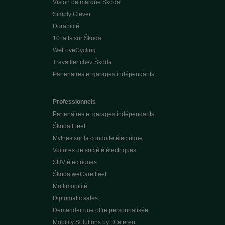
Vision de marque Škoda
Simply Clever
Durabilité
10 faits sur Škoda
WeLoveCycling
Travailler chez Škoda
Partenaires et garages indépendants
Professionnels
Partenaires et garages indépendants
Škoda Fleet
Mythes sur la conduite électrique
Voitures de société électriques
SUV électriques
Škoda weCare fleet
Multimobilité
Diplomatic sales
Demander une offre personnalisée
Mobility Solutions by D'Ieteren