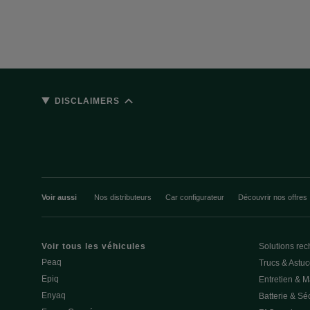
DISCLAIMERS
Voir aussi
Nos distributeurs
Car configurateur
Découvrir nos offres
Voir tous les véhicules
Solutions rec
Peaq
Trucs & Astu
Epiq
Entretien & 
Enyaq
Batterie & Séc