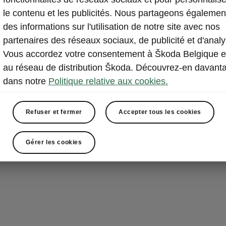
le contenu et les publicités. Nous partageons égalemen
L’Epiq est équ
des informations sur l'utilisation de notre site avec nos
pointe qui assu
partenaires des réseaux sociaux, de publicité et d'analy
passagers, mai
Vous accordez votre consentement à Škoda Belgique e
des autres usa
au réseau de distribution Škoda. Découvrez-en davant
sur ces systèm
dans notre
Politique relative aux cookies.
intense que su
Refuser et fermer
Accepter tous les cookies
Gérer les cookies