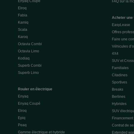
Enyaq Coupé
FAQ sur la mob
Elroq
Fabia
Acheter une 
Kamiq
EasyLease
Scala
Offres profes
Karoq
Faire une con
Octavia Combi
Véhicules d’
Octavia Limo
4X4
Kodiaq
SUV et Cross
Superb Combi
Familiales
Superb Limo
Citadines
Sportives
Rouler en électrique
Breaks
Enyaq
Berlines
Enyaq Coupé
Hybrides
Elroq
SUV électriq
Epiq
Financement p
Peaq
Contrat de s
Gamme électrique et hybride
Extended war