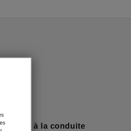
es
koda Epiq
des
 d’aide à la conduite
r