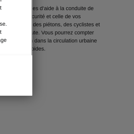
t
ipé de systèmes d’aide à la conduite de
rent votre sécurité et celle de vos
se.
s aussi celle des piétons, des cyclistes et
t
gers de la route. Vous pourrez compter
age
es aussi bien dans la circulation urbaine
r les voies rapides.