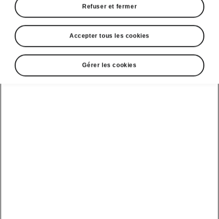
Refuser et fermer
Accepter tous les cookies
Gérer les cookies
Sécurité de l’Enyaq Sportline
Front Assist avec Collision
Avoidance Assist
Le Front Assist est un
système de sécurité
d’avertissement de collision
. Si la collision
ne peut être évitée, il
freinera
le véhicule pour