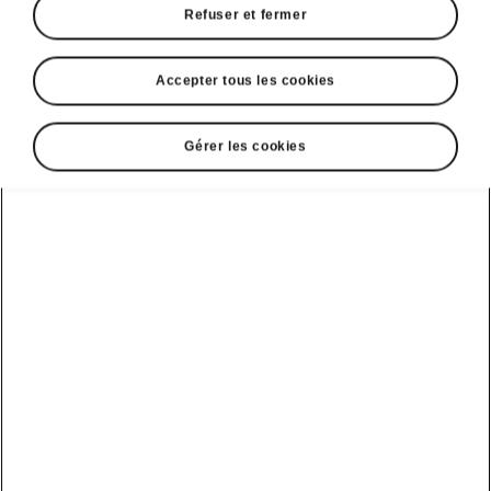
Refuser et fermer
Accepter tous les cookies
Gérer les cookies
Parking facile avec l’Enyaq Sportline
Intelligent Park Assist
L’Intelligent Park Assist aide le conducteur à
garer le véhicule en
créneau
ou en
bataille
,
ainsi qu’à
sortir de ces emplacements de
stationnement
. Le système contrôle la
direction, le freinage et le sens de la marche