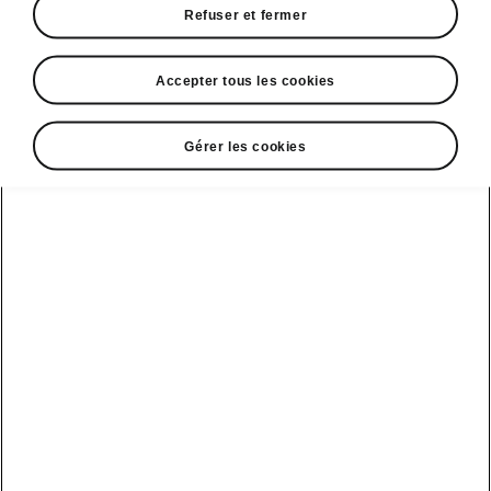
Refuser et fermer
• Sièges arrière chauffants
Accepter tous les cookies
Gérer les cookies
DISCLAIMERS
Voir aussi
Nos distributeurs
Car configurateur
Découvrir nos offres