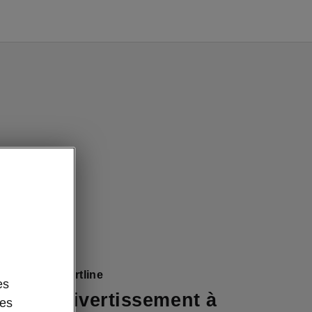
e l’Enyaq Sportline
es
d’infodivertissement à
des