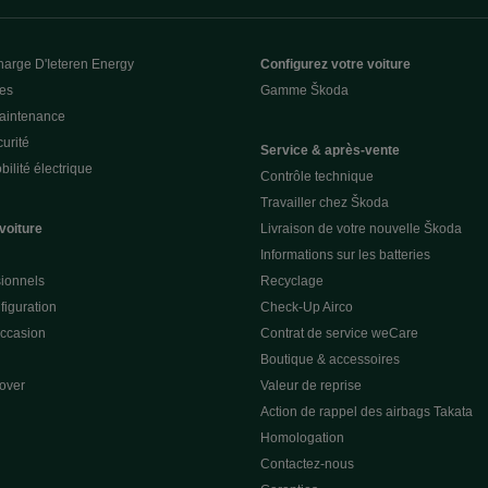
harge D'Ieteren Energy
Configurez votre voiture
ces
Gamme Škoda
Maintenance
urité
Service & après-vente
ilité électrique
Contrôle technique
Travailler chez Škoda
voiture
Livraison de votre nouvelle Škoda
Informations sur les batteries
sionnels
Recyclage
figuration
Check-Up Airco
occasion
Contrat de service weCare
Boutique & accessoires
over
Valeur de reprise
Action de rappel des airbags Takata
Homologation
Contactez-nous