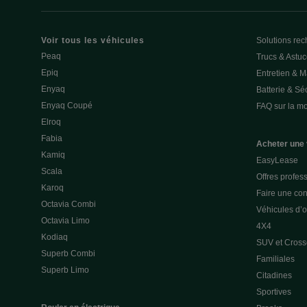
Voir tous les véhicules
Solutions rec
Peaq
Trucs & Astu
Epiq
Entretien & 
Enyaq
Batterie & Séc
Enyaq Coupé
FAQ sur la mob
Elroq
Fabia
Acheter une 
Kamiq
EasyLease
Scala
Offres profes
Karoq
Faire une con
Octavia Combi
Véhicules d’
Octavia Limo
4X4
Kodiaq
SUV et Cross
Superb Combi
Familiales
Superb Limo
Citadines
Sportives