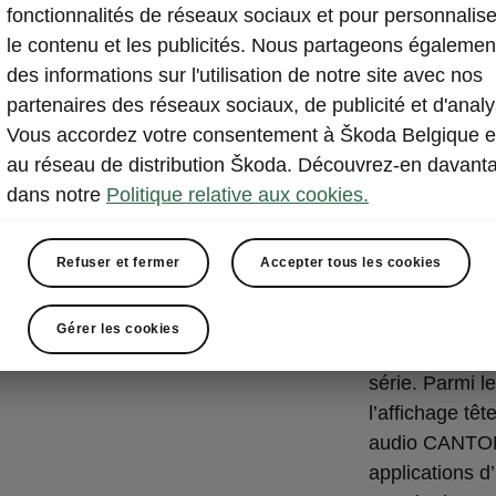
la point
fonctionnalités de réseaux sociaux et pour personnalise
le contenu et les publicités. Nous partageons égalemen
Le système d’
des informations sur l'utilisation de notre site avec nos
13 pouces est 
partenaires des réseaux sociaux, de publicité et d'analy
Simple à utilise
Vous accordez votre consentement à Škoda Belgique e
jusqu'à cinq ra
au réseau de distribution Škoda. Découvrez-en davant
quatre raccour
dans notre
Politique relative aux cookies.
menu bien str
tactile, gestue
Refuser et fermer
Accepter tous les cookies
Le système de 
quatre ports U
Gérer les cookies
recharge rapid
série. Parmi l
l’affichage tê
audio CANTON,
applications d