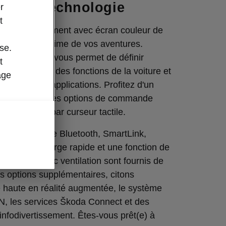
e de la technologie
r
t
infodivertissement avec écran couleur de
le copilote ultime de vos aventures.
se.
r et intuitif, il vous permet de définir
t
ccourcis vers des fonctions de la voiture et
age
cis vers des applications. Profitez d'un
ucturé avec des options de commande
lle, vocale et par curseur tactile.
navigation, le Bluetooth, SmartLink,
SB-C à recharge rapide et une fonction de
e sans fil avec ventilation sont fournis de
es options supplémentaires, citons
te haute en réalité augmentée, le système
 les services Škoda Connect et des
’infodivertissement. Êtes-vous prêt(e) à