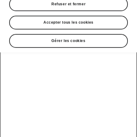
Refuser et fermer
Accepter tous les cookies
Gérer les cookies
Coffre adaptable du Škoda Enyaq
Plateau de coffre variable
Grâce au plateau de coffre variable avec
espace de rangement supplémentaire sous le
plancher, votre coffre est toujours rangé. Avez-
vous dans votre voiture des accessoires que
vous aimeriez emporter partout, mais que vous