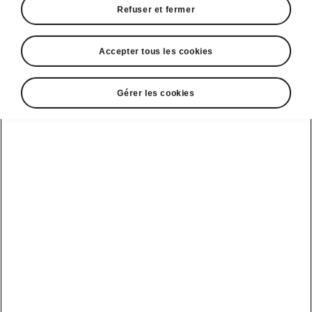
Refuser et fermer
Accepter tous les cookies
Gérer les cookies
Connectivité du Škoda Enyaq RS
Système
d’infodivertissement à la
pointe de la technologie
Le système d’infodivertissement est équipé des
fonctions de navigation, Bluetooth, SmartLink,