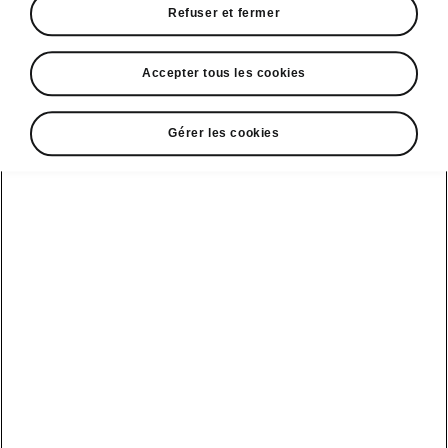
Refuser et fermer
• Bande lumineuse
• Système audio CANTON
• Area View
Accepter tous les cookies
Gérer les cookies
DISCLAIMERS
Voir aussi
Nos distributeurs
Car configurateur