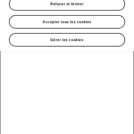
Refuser et fermer
Accepter tous les cookies
Gérer les cookies
Équipements de confort de l'Enyaq Coupé
Volant chauffant
L’Enyaq Coupé est équipé d’un volant
chauffant,
une aubaine en hiver
, surtout
lorsque vos mains sont gelées à force de
gratter la glace sur les vitres. D’ailleurs, grâce
au pare-brise chauffant, c’est une tâche en