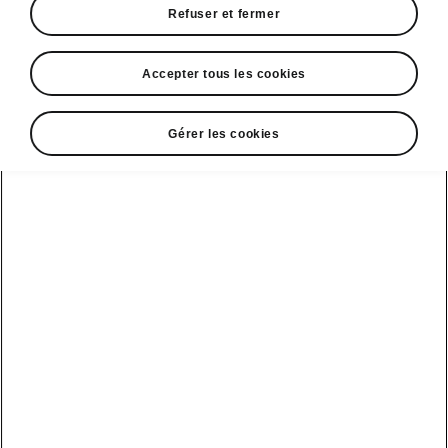
Refuser et fermer
Accepter tous les cookies
Gérer les cookies
Coffre adaptable du Škoda Enyaq Coupé
Code QR dans le coffre
Envie de tirer le maximum du spacieux
compartiment à bagages de l’Enyaq Coupé ? Il
vous suffit de scanner le code QR présent sur
le flanc du coffre pour obtenir immédiatement
un tutoriel sur votre smartphone qui vous