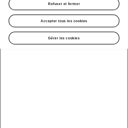
Refuser et fermer
Accepter tous les cookies
Gérer les cookies
Technologie intelligente de l'Elroq RS
Digital Cockpit
Dans le Škoda Elroq, le combiné d’instruments
se présente exclusivement sous la forme d’un
Digital Cockpit. Il s’agit d’un
écran numérique
couleur de 5 pouces
offrant les affichages
suivants : Basic, Driving Data, Assist Systems