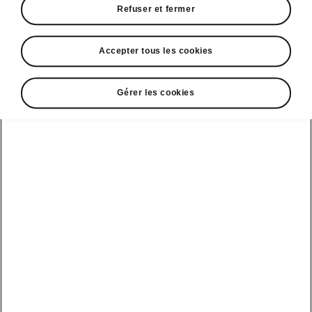
Refuser et fermer
• Sièges avant et arrière chauffants*
• Système Climatronic à 3 zones
Accepter tous les cookies
*Non disponible sur la Design Selection
Studio
Gérer les cookies
DISCLAIMERS
Voir aussi
Nos distributeurs